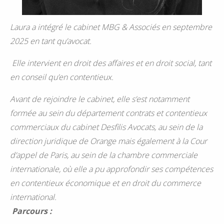
Laura a intégré le cabinet MBG & Associés en septembre
2025 en tant qu’avocat.
Elle intervient
en droit des affaires et en droit social, tant
en conseil qu’en contentieux.
Avant de rejoindre le cabinet, elle s’est notamment
formée au sein du département contrats et contentieux
commerciaux du cabinet Desfilis Avocats, au sein de la
direction juridique de Orange mais également à la Cour
d’appel de Paris, au sein de la chambre commerciale
internationale, où elle a pu approfondir ses compétences
en contentieux économique et en droit du commerce
international.
Parcours :