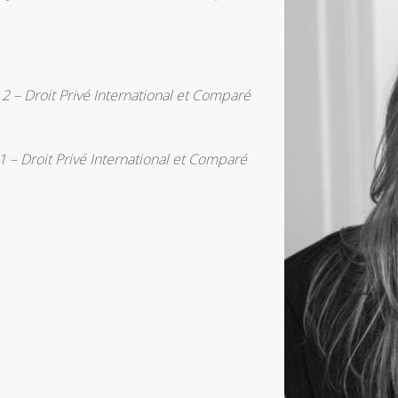
.
r 2 – Droit Privé International et Comparé
 1 – Droit Privé International et Comparé